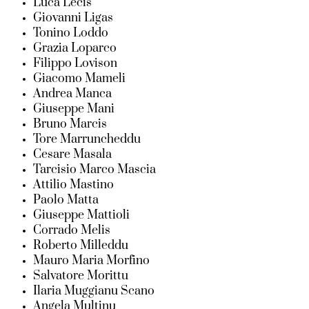
Luca Lecis
Giovanni Ligas
Tonino Loddo
Grazia Loparco
Filippo Lovison
Giacomo Mameli
Andrea Manca
Giuseppe Mani
Bruno Marcis
Tore Marruncheddu
Cesare Masala
Tarcisio Marco Mascia
Attilio Mastino
Paolo Matta
Giuseppe Mattioli
Corrado Melis
Roberto Milleddu
Mauro Maria Morfino
Salvatore Morittu
Ilaria Muggianu Scano
Angela Multinu