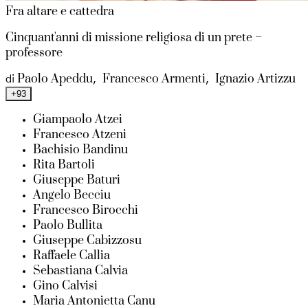
Fra altare e cattedra
Cinquant'anni di missione religiosa di un prete –
professore
Paolo Apeddu
Francesco Armenti
Ignazio Artizzu
di
,
,
+93
Giampaolo Atzei
Francesco Atzeni
Bachisio Bandinu
Rita Bartoli
Giuseppe Baturi
Angelo Becciu
Francesco Birocchi
Paolo Bullita
Giuseppe Cabizzosu
Raffaele Callia
Sebastiana Calvia
Gino Calvisi
Maria Antonietta Canu