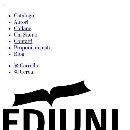
Catalogo
Autori
Collane
Chi Siamo
Contatti
Proponi un testo
Blog
Carrello
Cerca