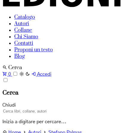
Catalogo
Autori
Collane
Chi Siamo
Contatti
Proponi un testo
Blog
Cerca
0
Accedi
Cerca
Chiudi
Inizia a digitare per cercare...
Home
Autori
Stefano Palmas