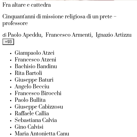
Fra altare e cattedra
Cinquant'anni di missione religiosa di un prete –
professore
Paolo Apeddu
Francesco Armenti
Ignazio Artizzu
di
,
,
+93
Giampaolo Atzei
Francesco Atzeni
Bachisio Bandinu
Rita Bartoli
Giuseppe Baturi
Angelo Becciu
Francesco Birocchi
Paolo Bullita
Giuseppe Cabizzosu
Raffaele Callia
Sebastiana Calvia
Gino Calvisi
Maria Antonietta Canu