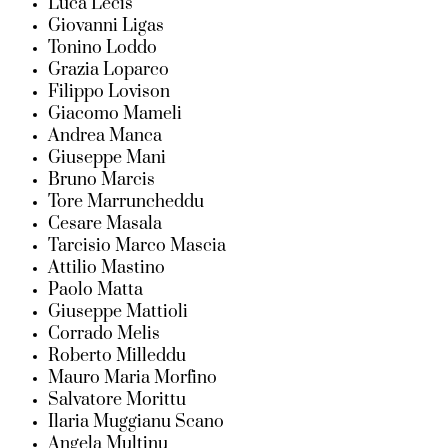
Luca Lecis
Giovanni Ligas
Tonino Loddo
Grazia Loparco
Filippo Lovison
Giacomo Mameli
Andrea Manca
Giuseppe Mani
Bruno Marcis
Tore Marruncheddu
Cesare Masala
Tarcisio Marco Mascia
Attilio Mastino
Paolo Matta
Giuseppe Mattioli
Corrado Melis
Roberto Milleddu
Mauro Maria Morfino
Salvatore Morittu
Ilaria Muggianu Scano
Angela Multinu