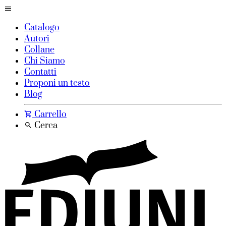
Catalogo
Autori
Collane
Chi Siamo
Contatti
Proponi un testo
Blog
Carrello
Cerca