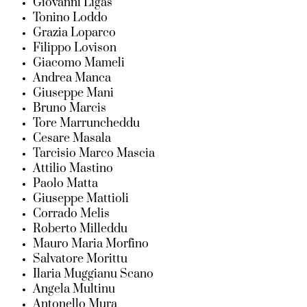
Giovanni Ligas
Tonino Loddo
Grazia Loparco
Filippo Lovison
Giacomo Mameli
Andrea Manca
Giuseppe Mani
Bruno Marcis
Tore Marruncheddu
Cesare Masala
Tarcisio Marco Mascia
Attilio Mastino
Paolo Matta
Giuseppe Mattioli
Corrado Melis
Roberto Milleddu
Mauro Maria Morfino
Salvatore Morittu
Ilaria Muggianu Scano
Angela Multinu
Antonello Mura