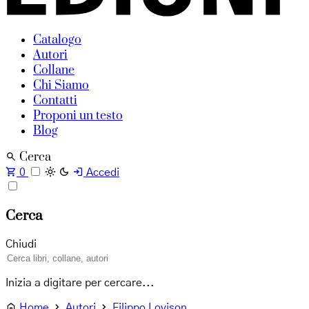
Catalogo
Autori
Collane
Chi Siamo
Contatti
Proponi un testo
Blog
Cerca
0
Accedi
Cerca
Chiudi
Inizia a digitare per cercare...
Home
Autori
Filippo Lovison