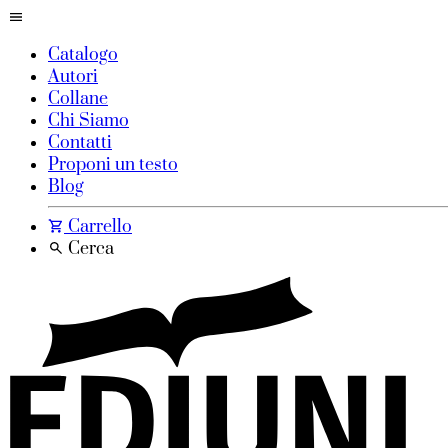
Catalogo
Autori
Collane
Chi Siamo
Contatti
Proponi un testo
Blog
Carrello
Cerca