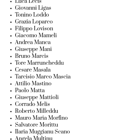
Luca Lecis
Giovanni Ligas
Tonino Loddo
Grazia Loparco
Filippo Lovison
Giacomo Mameli
Andrea Manca
Giuseppe Mani
Bruno Marcis
Tore Marruncheddu
Cesare Masala
Tarcisio Marco Mascia
Attilio Mastino
Paolo Matta
Giuseppe Mattioli
Corrado Melis
Roberto Milleddu
Mauro Maria Morfino
Salvatore Morittu
Ilaria Muggianu Scano
Angela Multinu