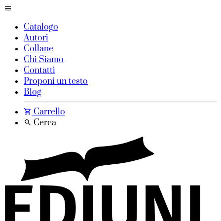
Catalogo
Autori
Collane
Chi Siamo
Contatti
Proponi un testo
Blog
Carrello
Cerca