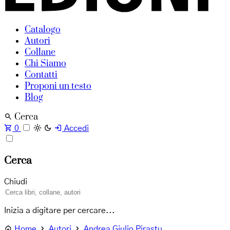
Catalogo
Autori
Collane
Chi Siamo
Contatti
Proponi un testo
Blog
Cerca
0
Accedi
Cerca
Chiudi
Inizia a digitare per cercare...
Home
Autori
Andrea Giulio Pirastu