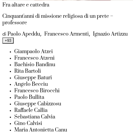
Fra altare e cattedra
Cinquant'anni di missione religiosa di un prete –
professore
Paolo Apeddu
Francesco Armenti
Ignazio Artizzu
di
,
,
+93
Giampaolo Atzei
Francesco Atzeni
Bachisio Bandinu
Rita Bartoli
Giuseppe Baturi
Angelo Becciu
Francesco Birocchi
Paolo Bullita
Giuseppe Cabizzosu
Raffaele Callia
Sebastiana Calvia
Gino Calvisi
Maria Antonietta Canu