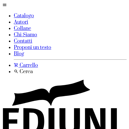
Catalogo
Autori
Collane
Chi Siamo
Contatti
Proponi un testo
Blog
Carrello
Cerca