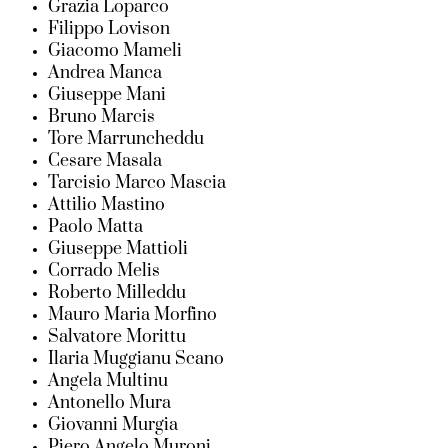
Grazia Loparco
Filippo Lovison
Giacomo Mameli
Andrea Manca
Giuseppe Mani
Bruno Marcis
Tore Marruncheddu
Cesare Masala
Tarcisio Marco Mascia
Attilio Mastino
Paolo Matta
Giuseppe Mattioli
Corrado Melis
Roberto Milleddu
Mauro Maria Morfino
Salvatore Morittu
Ilaria Muggianu Scano
Angela Multinu
Antonello Mura
Giovanni Murgia
Piero Angelo Muroni