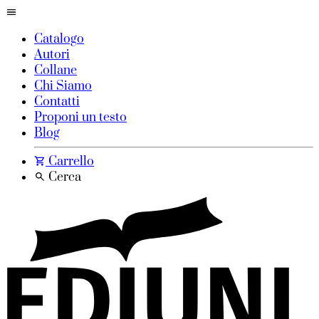
Catalogo
Autori
Collane
Chi Siamo
Contatti
Proponi un testo
Blog
Carrello
Cerca