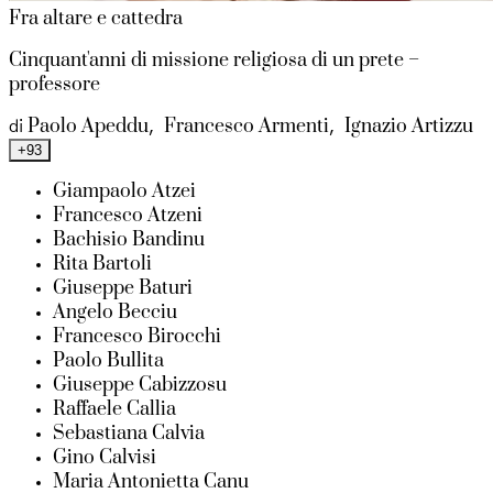
Fra altare e cattedra
Cinquant'anni di missione religiosa di un prete –
professore
Paolo Apeddu
Francesco Armenti
Ignazio Artizzu
di
,
,
+93
Giampaolo Atzei
Francesco Atzeni
Bachisio Bandinu
Rita Bartoli
Giuseppe Baturi
Angelo Becciu
Francesco Birocchi
Paolo Bullita
Giuseppe Cabizzosu
Raffaele Callia
Sebastiana Calvia
Gino Calvisi
Maria Antonietta Canu