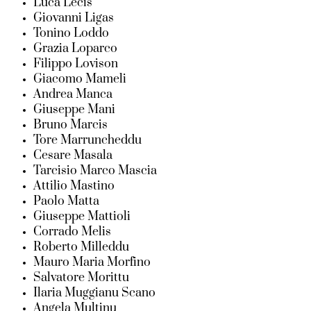
Luca Lecis
Giovanni Ligas
Tonino Loddo
Grazia Loparco
Filippo Lovison
Giacomo Mameli
Andrea Manca
Giuseppe Mani
Bruno Marcis
Tore Marruncheddu
Cesare Masala
Tarcisio Marco Mascia
Attilio Mastino
Paolo Matta
Giuseppe Mattioli
Corrado Melis
Roberto Milleddu
Mauro Maria Morfino
Salvatore Morittu
Ilaria Muggianu Scano
Angela Multinu