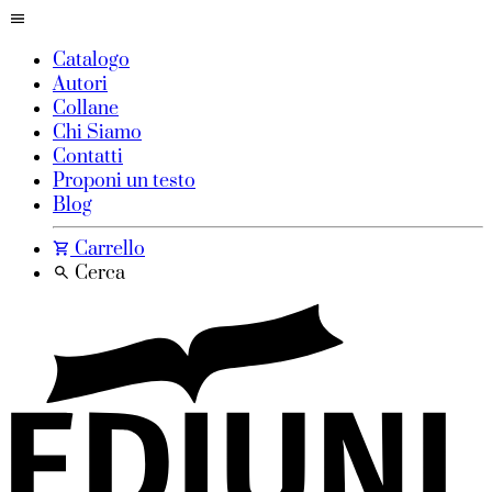
Catalogo
Autori
Collane
Chi Siamo
Contatti
Proponi un testo
Blog
Carrello
Cerca