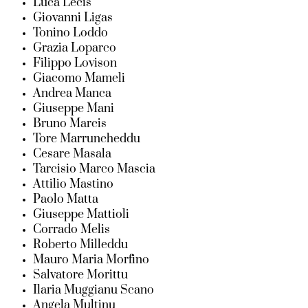
Luca Lecis
Giovanni Ligas
Tonino Loddo
Grazia Loparco
Filippo Lovison
Giacomo Mameli
Andrea Manca
Giuseppe Mani
Bruno Marcis
Tore Marruncheddu
Cesare Masala
Tarcisio Marco Mascia
Attilio Mastino
Paolo Matta
Giuseppe Mattioli
Corrado Melis
Roberto Milleddu
Mauro Maria Morfino
Salvatore Morittu
Ilaria Muggianu Scano
Angela Multinu