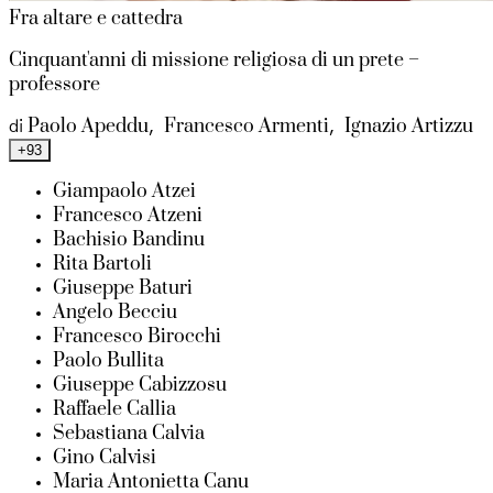
Fra altare e cattedra
Cinquant'anni di missione religiosa di un prete –
professore
Paolo Apeddu
Francesco Armenti
Ignazio Artizzu
di
,
,
+93
Giampaolo Atzei
Francesco Atzeni
Bachisio Bandinu
Rita Bartoli
Giuseppe Baturi
Angelo Becciu
Francesco Birocchi
Paolo Bullita
Giuseppe Cabizzosu
Raffaele Callia
Sebastiana Calvia
Gino Calvisi
Maria Antonietta Canu