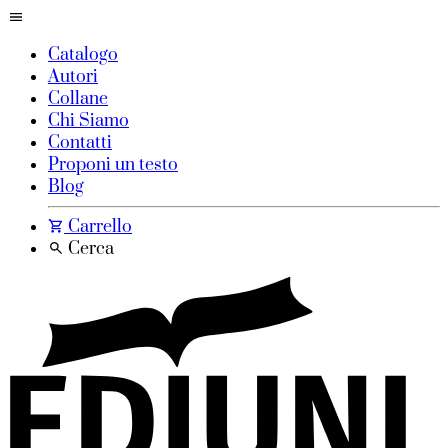
Catalogo
Autori
Collane
Chi Siamo
Contatti
Proponi un testo
Blog
Carrello
Cerca