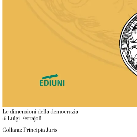
Le dimensioni della democrazia
Luigi Ferrajoli
di
Collana: Principia Juris