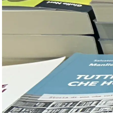
A come Alternos (cart.)
Viaggio nelle lettere di Sant'Efisio
Paolo Matta
di
Collana: Fede e spiritualità