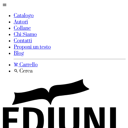
Catalogo
Autori
Collane
Chi Siamo
Contatti
Proponi un testo
Blog
Carrello
Cerca