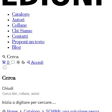
Catalogo
Autori
Collane
Chi Siamo
Contatti
Proponi un testo
Blog
Cerca
0
Accedi
Cerca
Chiudi
Inizia a digitare per cercare...
Home
Catalogo
SCHWA: una soluzione senza