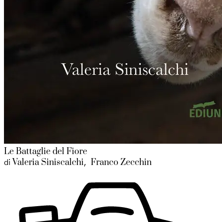
Le Battaglie del Fiore
Valeria Siniscalchi
Franco Zecchin
di
,