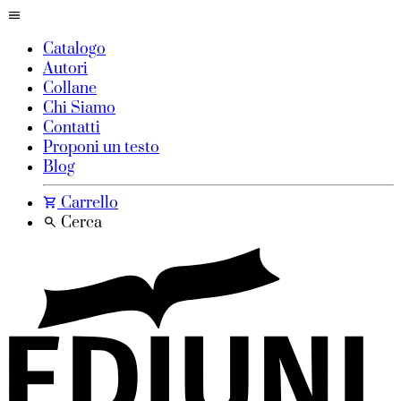
Catalogo
Autori
Collane
Chi Siamo
Contatti
Proponi un testo
Blog
Carrello
Cerca