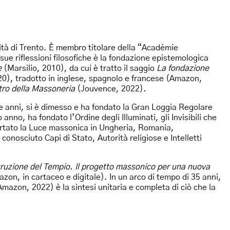
rsità di Trento. È membro titolare della “Académie
sue riflessioni filosofiche è la fondazione epistemologica
e
(Marsilio, 2010), da cui è tratto il saggio
La fondazione
20), tradotto in inglese, spagnolo e francese (Amazon,
stro della Massoneria
(Jouvence, 2022).
re anni, si è dimesso e ha fondato la Gran Loggia Regolare
nno, ha fondato l’Ordine degli Illuminati, gli Invisibili che
portato la Luce massonica in Ungheria, Romania,
nosciuto Capi di Stato, Autorità religiose e Intelletti
truzione del Tempio. Il progetto massonico per una nuova
zon, in cartaceo e digitale). In un arco di tempo di 35 anni,
mazon, 2022) è la sintesi unitaria e completa di ciò che la