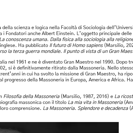
ia della scienza e logica nella Facoltà di Sociologia dell’Unive
 i Fondatori anche Albert Einstein. L’oggetto principale delle 
La conoscenza umana. Dalla fisica alla sociologia alla religion
 inglese. Ha pubblicato
Il futuro di Homo sapiens
(Marsilio, 20
so la terza guerra mondiale. Il punto di vista di un Gran Mae
Italia nel 1961 e ne è diventato Gran Maestro nel 1990. Dopo t
2, si è definitivamente ritirato dalla Massoneria. Nello stesso a
trent’anni in cui ha svolto la missione di Gran Maestro, ha ri
 progresso della Massoneria in Europa, America e Africa. Ha co
on
Filosofia della Massoneria
(Marsilio, 1987, 2016) e
La ricos
iografia massonica con il titolo
La mia vita in Massoneria
(Ama
la loro comprensione.
La Massoneria. Splendore e decadenza
(A