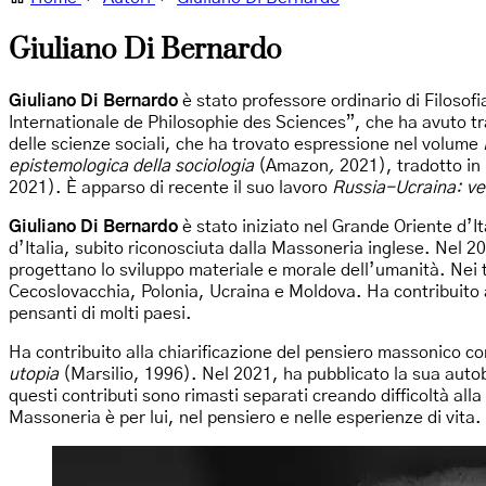
Giuliano Di Bernardo
Giuliano Di Bernardo
è stato professore ordinario di Filosof
Internationale de Philosophie des Sciences”, che ha avuto tra
delle scienze sociali, che ha trovato espressione nel volume
epistemologica della sociologia
(Amazon
,
2021), tradotto in
2021). È apparso di recente il suo lavoro
Russia-Ucraina: ver
Giuliano Di Bernardo
è stato iniziato nel Grande Oriente d’
d’Italia, subito riconosciuta dalla Massoneria inglese. Nel 200
progettano lo sviluppo materiale e morale dell’umanità. Nei 
Cecoslovacchia, Polonia, Ucraina e Moldova. Ha contribuito al
pensanti di molti paesi.
Ha contribuito alla chiarificazione del pensiero massonico c
utopia
(Marsilio, 1996). Nel 2021, ha pubblicato la sua autob
questi contributi sono rimasti separati creando difficoltà al
Massoneria è per lui, nel pensiero e nelle esperienze di vita.