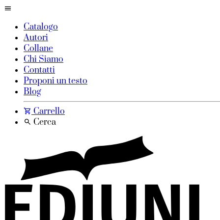
Catalogo
Autori
Collane
Chi Siamo
Contatti
Proponi un testo
Blog
Carrello
Cerca