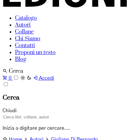
Catalogo
Autori
Collane
Chi Siamo
Contatti
Proponi un testo
Blog
Cerca
0
Accedi
Cerca
Chiudi
Inizia a digitare per cercare...
Home
Autori
Giuliano Di Bernardo