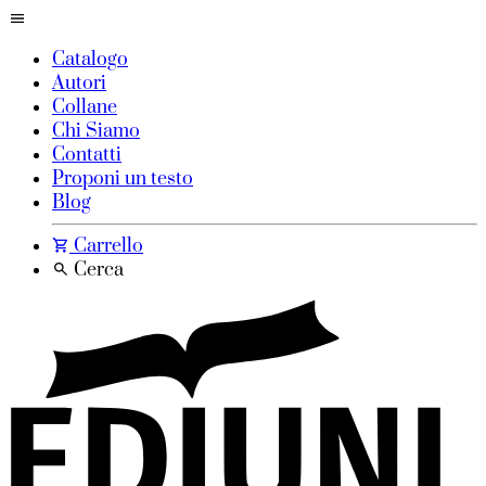
Catalogo
Autori
Collane
Chi Siamo
Contatti
Proponi un testo
Blog
Carrello
Cerca