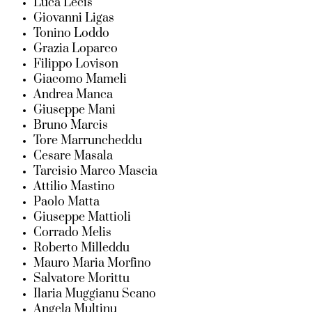
Luca Lecis
Giovanni Ligas
Tonino Loddo
Grazia Loparco
Filippo Lovison
Giacomo Mameli
Andrea Manca
Giuseppe Mani
Bruno Marcis
Tore Marruncheddu
Cesare Masala
Tarcisio Marco Mascia
Attilio Mastino
Paolo Matta
Giuseppe Mattioli
Corrado Melis
Roberto Milleddu
Mauro Maria Morfino
Salvatore Morittu
Ilaria Muggianu Scano
Angela Multinu