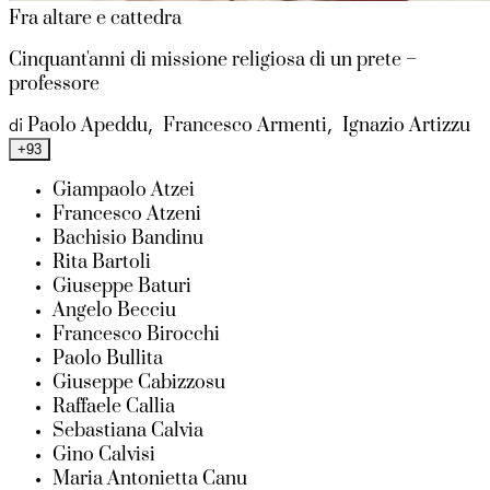
Fra altare e cattedra
Cinquant'anni di missione religiosa di un prete –
professore
Paolo Apeddu
Francesco Armenti
Ignazio Artizzu
di
,
,
+93
Giampaolo Atzei
Francesco Atzeni
Bachisio Bandinu
Rita Bartoli
Giuseppe Baturi
Angelo Becciu
Francesco Birocchi
Paolo Bullita
Giuseppe Cabizzosu
Raffaele Callia
Sebastiana Calvia
Gino Calvisi
Maria Antonietta Canu