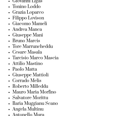
Giovanni Ligas
Tonino Loddo
Grazia Loparco
Filippo Lovison
Giacomo Mameli
Andrea Manca
Giuseppe Mani
Bruno Marcis
Tore Marruncheddu
Cesare Masala
Tarcisio Marco Mascia
Attilio Mastino
Paolo Matta
Giuseppe Mattioli
Corrado Melis
Roberto Milleddu
Mauro Maria Morfino
Salvatore Morittu
Ilaria Muggianu Scano
Angela Multinu
Antonello Mura