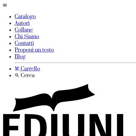
Catalogo
Autori
Collane
Chi Siamo
Contatti
Proponi un testo
Blog
Carrello
Cerca