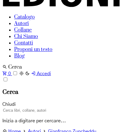
Catalogo
Autori
Collane
Chi Siamo
Contatti
Proponi un testo
Blog
Cerca
0
Accedi
Cerca
Chiudi
Inizia a digitare per cercare...
Home
Autori
Gianfranco Zuncheddu