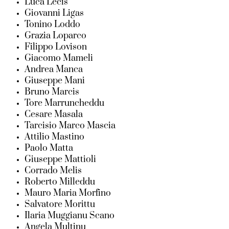
Luca Lecis
Giovanni Ligas
Tonino Loddo
Grazia Loparco
Filippo Lovison
Giacomo Mameli
Andrea Manca
Giuseppe Mani
Bruno Marcis
Tore Marruncheddu
Cesare Masala
Tarcisio Marco Mascia
Attilio Mastino
Paolo Matta
Giuseppe Mattioli
Corrado Melis
Roberto Milleddu
Mauro Maria Morfino
Salvatore Morittu
Ilaria Muggianu Scano
Angela Multinu