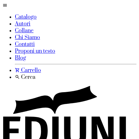
Catalogo
Autori
Collane
Chi Siamo
Contatti
Proponi un testo
Blog
Carrello
Cerca