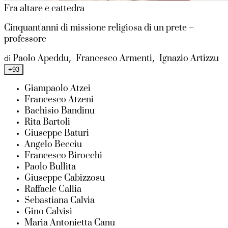
Fra altare e cattedra
Cinquant'anni di missione religiosa di un prete –
professore
Paolo Apeddu
Francesco Armenti
Ignazio Artizzu
di
,
,
+93
Giampaolo Atzei
Francesco Atzeni
Bachisio Bandinu
Rita Bartoli
Giuseppe Baturi
Angelo Becciu
Francesco Birocchi
Paolo Bullita
Giuseppe Cabizzosu
Raffaele Callia
Sebastiana Calvia
Gino Calvisi
Maria Antonietta Canu