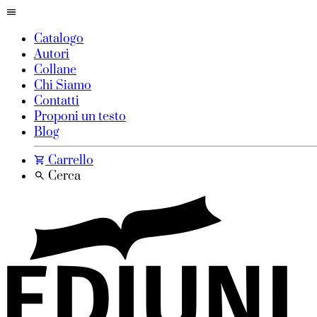
Catalogo
Autori
Collane
Chi Siamo
Contatti
Proponi un testo
Blog
Carrello
Cerca