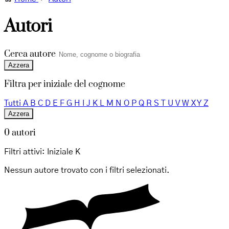
Autori
Cerca autore
Azzera
Filtra per iniziale del cognome
Tutti
A
B
C
D
E
F
G
H
I
J
K
L
M
N
O
P
Q
R
S
T
U
V
W
X
Y
Z
Azzera
0 autori
Filtri attivi:
Iniziale K
Nessun autore trovato con i filtri selezionati.