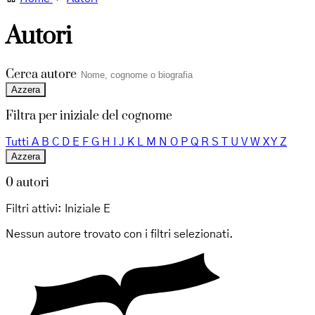
Autori
Cerca autore
Azzera
Filtra per iniziale del cognome
Tutti
A
B
C
D
E
F
G
H
I
J
K
L
M
N
O
P
Q
R
S
T
U
V
W
X
Y
Z
Azzera
0 autori
Filtri attivi:
Iniziale E
Nessun autore trovato con i filtri selezionati.