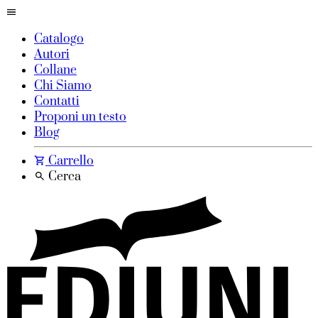
Catalogo
Autori
Collane
Chi Siamo
Contatti
Proponi un testo
Blog
Carrello
Cerca