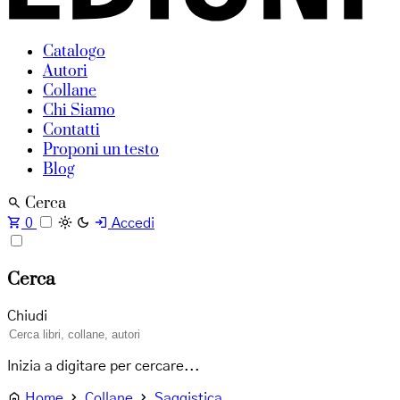
Catalogo
Autori
Collane
Chi Siamo
Contatti
Proponi un testo
Blog
Cerca
0
Accedi
Cerca
Chiudi
Inizia a digitare per cercare...
Home
Collane
Saggistica