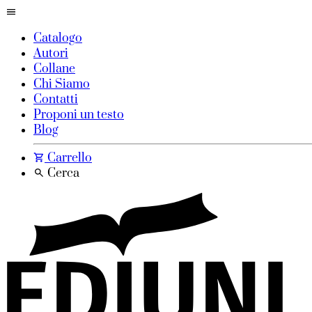
Catalogo
Autori
Collane
Chi Siamo
Contatti
Proponi un testo
Blog
Carrello
Cerca