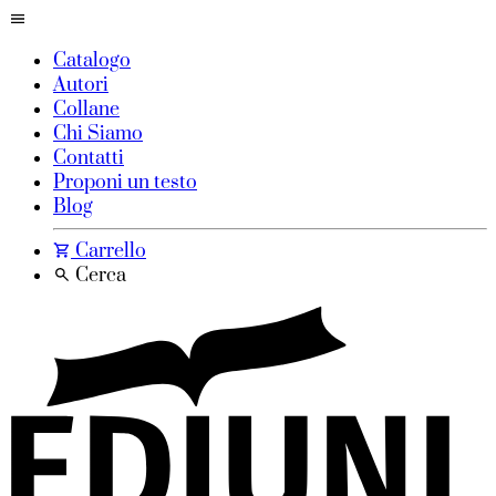
Catalogo
Autori
Collane
Chi Siamo
Contatti
Proponi un testo
Blog
Carrello
Cerca