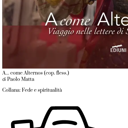
A... come Alternos (cop. fless.)
Paolo Matta
di
Collana: Fede e spiritualità