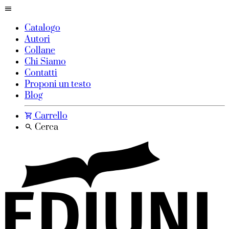
Catalogo
Autori
Collane
Chi Siamo
Contatti
Proponi un testo
Blog
Carrello
Cerca