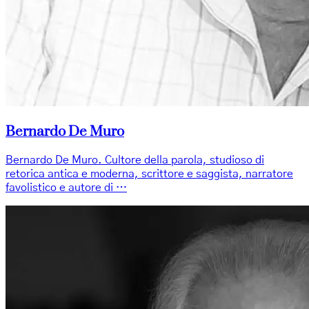
Bernardo De Muro
Bernardo De Muro. Cultore della parola, studioso di
retorica antica e moderna, scrittore e saggista, narratore
favolistico e autore di …