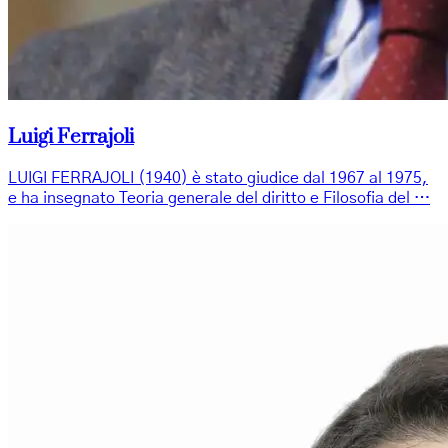
Luigi Ferrajoli
LUIGI FERRAJOLI (1940) è stato giudice dal 1967 al 1975,
e ha insegnato Teoria generale del diritto e Filosofia del …