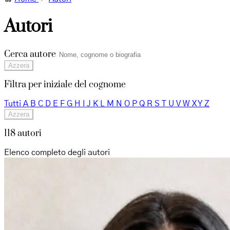
Autori
Cerca autore
Azzera
Filtra per iniziale del cognome
Tutti
A
B
C
D
E
F
G
H
I
J
K
L
M
N
O
P
Q
R
S
T
U
V
W
X
Y
Z
Azzera
118 autori
Elenco completo degli autori