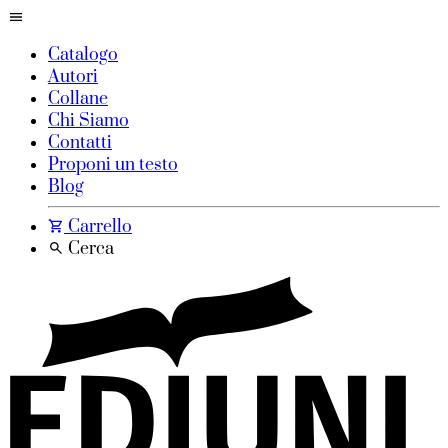
Catalogo
Autori
Collane
Chi Siamo
Contatti
Proponi un testo
Blog
Carrello
Cerca