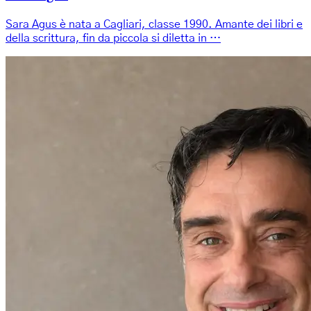
Sara Agus è nata a Cagliari, classe 1990. Amante dei libri e
della scrittura, fin da piccola si diletta in …