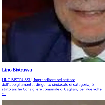
Lino Bistrussu
LINO BISTRUSSU, imprenditore nel settore
dell’abbigliamento, dirigente sindacale di categoria, è
stato anche Consigliere comunale di Cagliari, per due volte
…