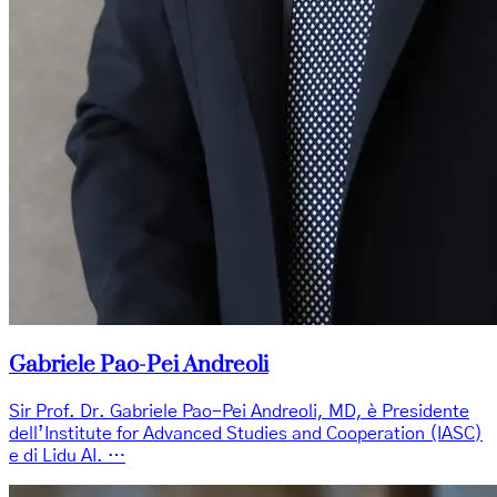
Gabriele Pao-Pei Andreoli
Sir Prof. Dr. Gabriele Pao-Pei Andreoli, MD, è Presidente
dell’Institute for Advanced Studies and Cooperation (IASC)
e di Lidu AI. …